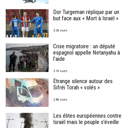
Dor Turgeman réplique par un
but face aux « Mort à Israël »
3.2k vues
Crise migratoire : un député
espagnol appelle Netanyahu à
l’aide
3.1k vues
Étrange silence autour des
Sifréi Torah « volés »
2.8k vues
Les élites européennes contre
Israël mais le peuple s’éveille