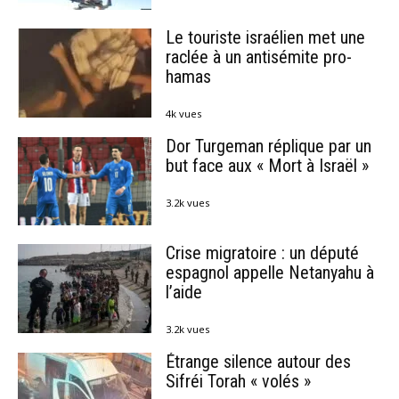
Le touriste israélien met une
raclée à un antisémite pro-
hamas
4k vues
Dor Turgeman réplique par un
but face aux « Mort à Israël »
3.2k vues
Crise migratoire : un député
espagnol appelle Netanyahu à
l’aide
3.2k vues
Étrange silence autour des
Sifréi Torah « volés »