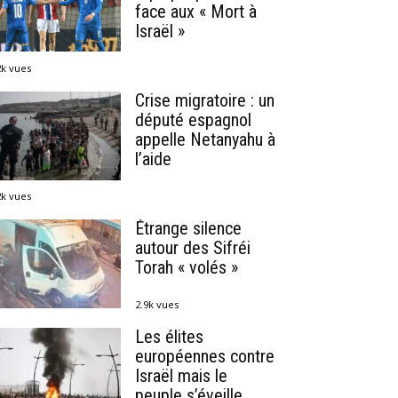
face aux « Mort à
Israël »
2k vues
Crise migratoire : un
député espagnol
appelle Netanyahu à
l’aide
2k vues
Étrange silence
autour des Sifréi
Torah « volés »
2.9k vues
Les élites
européennes contre
Israël mais le
peuple s’éveille