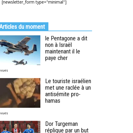
[newsletter_form type="minimal"]
Articles du moment
le Pentagone a dit
non à Israël
maintenant il le
paye cher
 vues
Le touriste israélien
met une raclée à un
antisémite pro-
hamas
 vues
Dor Turgeman
réplique par un but