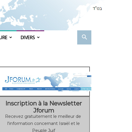
URE
DIVERS
Inscription à la Newsletter
Jforum
Recevez gratuitement le meilleur de
l'information concernant Israël et le
Peuple Juif