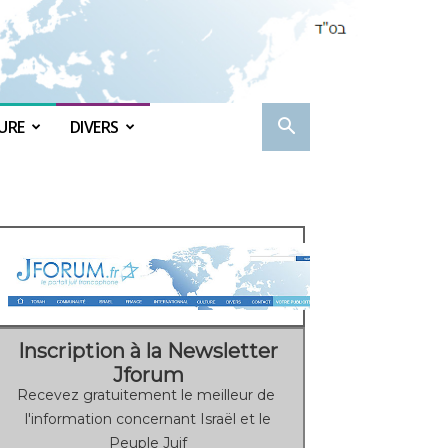
URE
DIVERS
Inscription à la Newsletter
Jforum
Recevez gratuitement le meilleur de
l'information concernant Israël et le
Peuple Juif