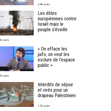
2.4k vues
Les élites
européennes contre
Israël mais le
peuple s’éveille
2k vues
« On efface les
juifs, on veut les
exclure de l’espace
public »
7k vues
Interdits de séjour
et virés pour un
drapeau Palestinien
1.7k vues