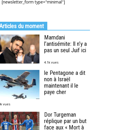
[newsletter_form type="minimal"]
Articles du moment
Mamdani
l’antisémite: Il n’y a
pas un seul Juif ici
4.1k vues
le Pentagone a dit
non à Israël
maintenant il le
paye cher
8k vues
Dor Turgeman
réplique par un but
face aux « Mort à