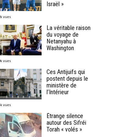
Israël »
2k vues
La véritable raison
du voyage de
Netanyahu à
Washington
9k vues
Ces Antijuifs qui
postent depuis le
ministère de
l’Intérieur
4k vues
Étrange silence
autour des Sifréi
Torah « volés »