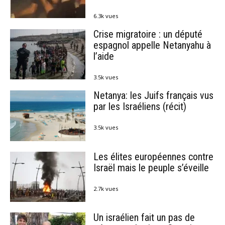
6.3k vues
Crise migratoire : un député
espagnol appelle Netanyahu à
l’aide
3.5k vues
Netanya: les Juifs français vus
par les Israéliens (récit)
3.5k vues
Les élites européennes contre
Israël mais le peuple s’éveille
2.7k vues
Un israélien fait un pas de