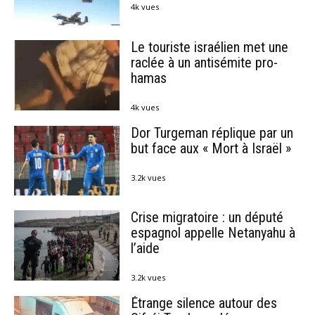
4k vues
Le touriste israélien met une
raclée à un antisémite pro-
hamas
4k vues
Dor Turgeman réplique par un
but face aux « Mort à Israël »
3.2k vues
Crise migratoire : un député
espagnol appelle Netanyahu à
l’aide
3.2k vues
Étrange silence autour des