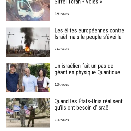
Sifréi Torah « volés »
2.9k vues
Les élites européennes contre
Israël mais le peuple s’éveille
2.6k vues
Un israélien fait un pas de
géant en physique Quantique
2.3k vues
Quand les États-Unis réalisent
qu’ils ont besoin d’Israël
2.3k vues