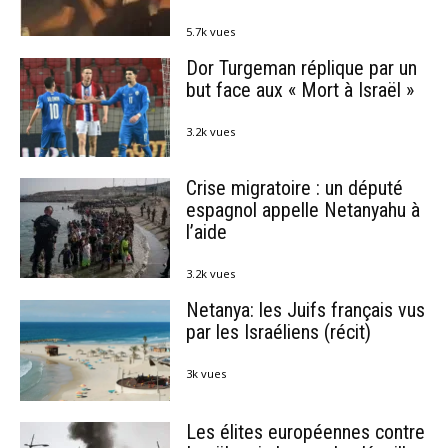
5.7k vues
Dor Turgeman réplique par un
but face aux « Mort à Israël »
3.2k vues
Crise migratoire : un député
espagnol appelle Netanyahu à
l’aide
3.2k vues
Netanya: les Juifs français vus
par les Israéliens (récit)
3k vues
Les élites européennes contre