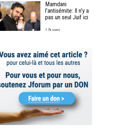
Mamdani
l’antisémite: Il n’y a
pas un seul Juif ici
1.7k vues