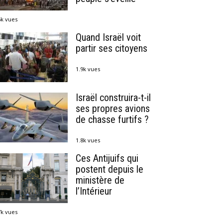
5k vues
Quand Israël voit
partir ses citoyens
1.9k vues
Israël construira-t-il
ses propres avions
de chasse furtifs ?
1.8k vues
Ces Antijuifs qui
postent depuis le
ministère de
l’Intérieur
7k vues