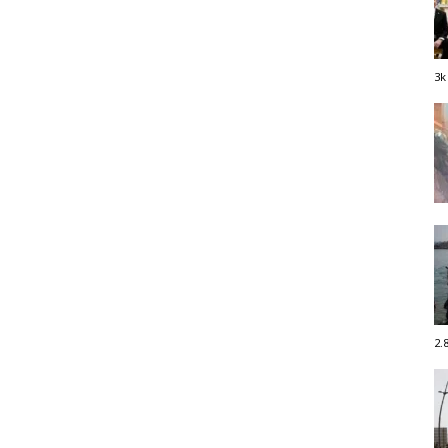
3k
2.