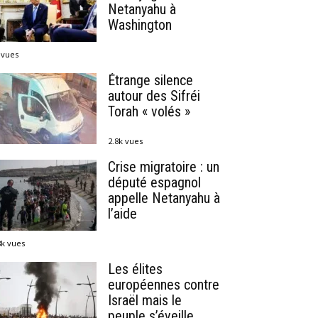
Netanyahu à
Washington
 vues
Étrange silence
autour des Sifréi
Torah « volés »
2.8k vues
Crise migratoire : un
député espagnol
appelle Netanyahu à
l’aide
8k vues
Les élites
européennes contre
Israël mais le
peuple s’éveille