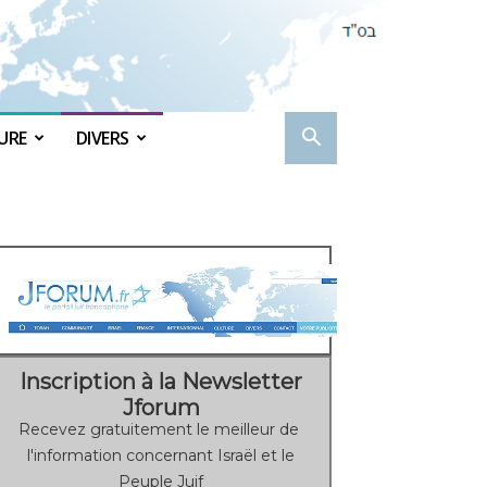
URE
DIVERS
Inscription à la Newsletter
Jforum
Recevez gratuitement le meilleur de
l'information concernant Israël et le
Peuple Juif