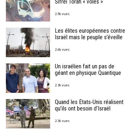
Sifréi Torah « volés »
2.9k vues
Les élites européennes contre
Israël mais le peuple s’éveille
2.6k vues
Un israélien fait un pas de
géant en physique Quantique
2.3k vues
Quand les États-Unis réalisent
qu’ils ont besoin d’Israël
2.3k vues