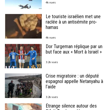
4k vues
Le touriste israélien met une
raclée à un antisémite pro-
hamas
4k vues
Dor Turgeman réplique par un
but face aux « Mort à Israël »
3.2k vues
Crise migratoire : un député
espagnol appelle Netanyahu à
l’aide
3.2k vues
Étrange silence autour des