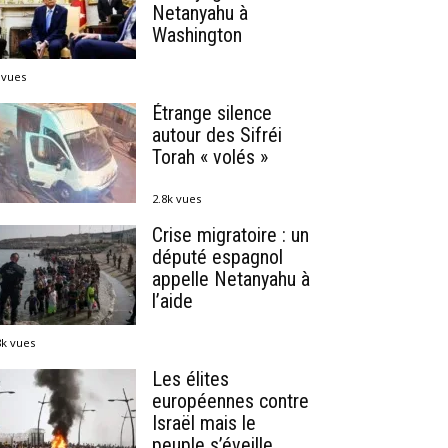
Netanyahu à
Washington
 vues
Étrange silence
autour des Sifréi
Torah « volés »
2.8k vues
Crise migratoire : un
député espagnol
appelle Netanyahu à
l’aide
8k vues
Les élites
européennes contre
Israël mais le
peuple s’éveille