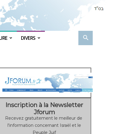
URE
DIVERS
Inscription à la Newsletter
Jforum
Recevez gratuitement le meilleur de
l'information concernant Israël et le
Peuple Juif