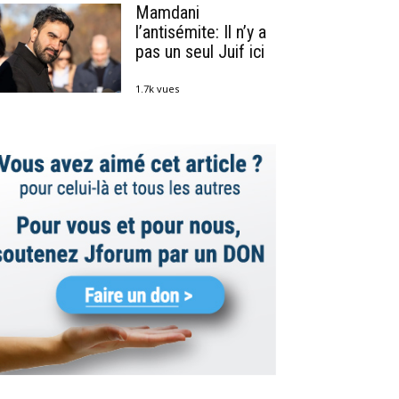
Mamdani
l’antisémite: Il n’y a
pas un seul Juif ici
1.7k vues