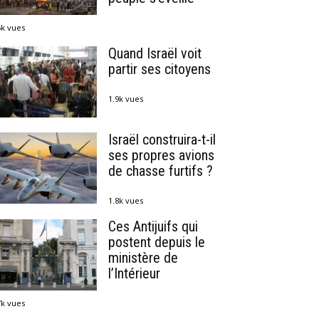
5k vues
Quand Israël voit
partir ses citoyens
1.9k vues
Israël construira-t-il
ses propres avions
de chasse furtifs ?
1.8k vues
Ces Antijuifs qui
postent depuis le
ministère de
l’Intérieur
7k vues