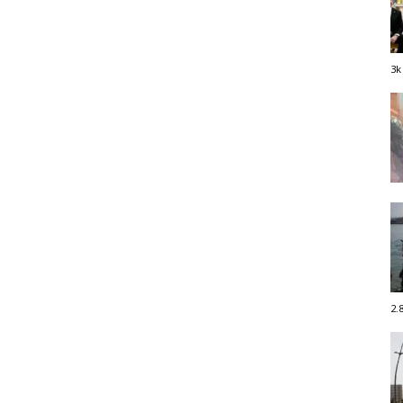
3k
2.