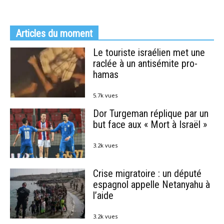
Articles du moment
Le touriste israélien met une
raclée à un antisémite pro-
hamas
5.7k vues
Dor Turgeman réplique par un
but face aux « Mort à Israël »
3.2k vues
Crise migratoire : un député
espagnol appelle Netanyahu à
l’aide
3.2k vues