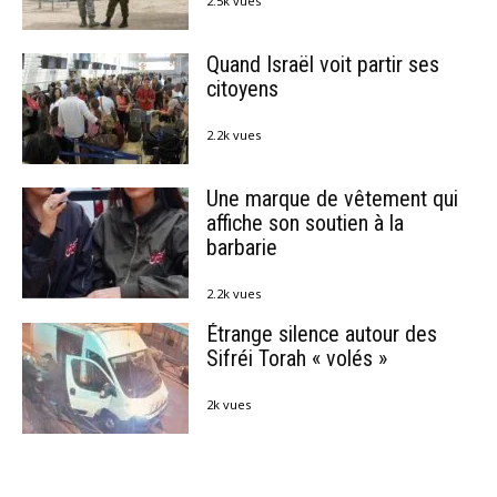
2.5k vues
Quand Israël voit partir ses
citoyens
2.2k vues
Une marque de vêtement qui
affiche son soutien à la
barbarie
2.2k vues
Étrange silence autour des
Sifréi Torah « volés »
2k vues