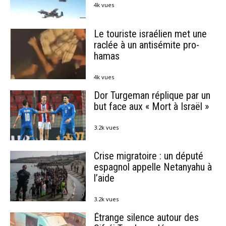
4k vues
Le touriste israélien met une
raclée à un antisémite pro-
hamas
4k vues
Dor Turgeman réplique par un
but face aux « Mort à Israël »
3.2k vues
Crise migratoire : un député
espagnol appelle Netanyahu à
l’aide
3.2k vues
Étrange silence autour des