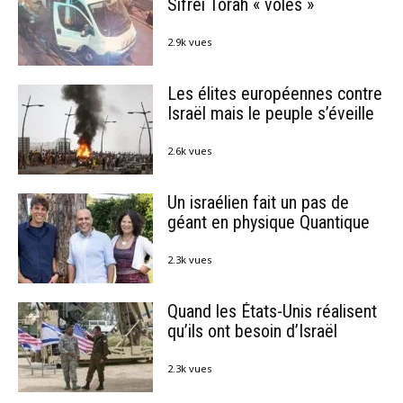
Sifréi Torah « volés »
2.9k vues
Les élites européennes contre
Israël mais le peuple s’éveille
2.6k vues
Un israélien fait un pas de
géant en physique Quantique
2.3k vues
Quand les États-Unis réalisent
qu’ils ont besoin d’Israël
2.3k vues