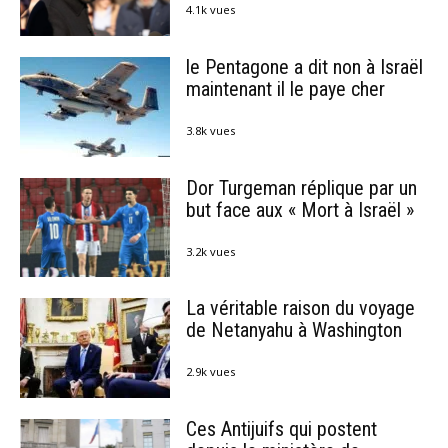
4.1k vues
le Pentagone a dit non à Israël
maintenant il le paye cher
3.8k vues
Dor Turgeman réplique par un
but face aux « Mort à Israël »
3.2k vues
La véritable raison du voyage
de Netanyahu à Washington
2.9k vues
Ces Antijuifs qui postent