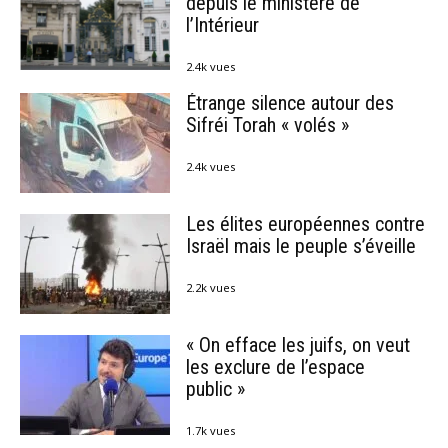
depuis le ministère de
l’Intérieur
2.4k vues
Étrange silence autour des
Sifréi Torah « volés »
2.4k vues
Les élites européennes contre
Israël mais le peuple s’éveille
2.2k vues
« On efface les juifs, on veut
les exclure de l’espace
public »
1.7k vues