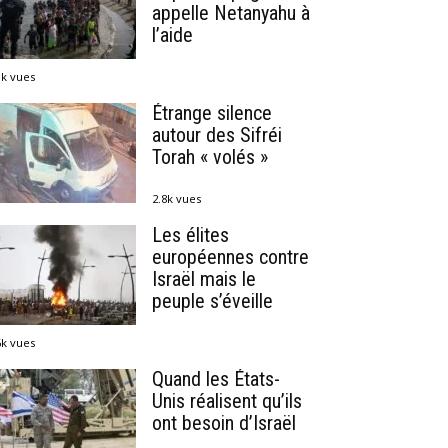
appelle Netanyahu à
l’aide
1k vues
Étrange silence
autour des Sifréi
Torah « volés »
2.8k vues
Les élites
européennes contre
Israël mais le
peuple s’éveille
6k vues
Quand les États-
Unis réalisent qu’ils
ont besoin d’Israël