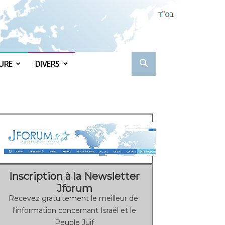
URE
DIVERS
Inscription à la Newsletter
Jforum
Recevez gratuitement le meilleur de
l'information concernant Israël et le
Peuple Juif