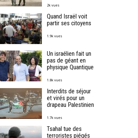
2k vues
Quand Israël voit
partir ses citoyens
1.9k vues
Un israélien fait un
pas de géant en
physique Quantique
1.8k vues
Interdits de séjour
et virés pour un
drapeau Palestinien
1.7k vues
Tsahal tue des
terroristes piégés