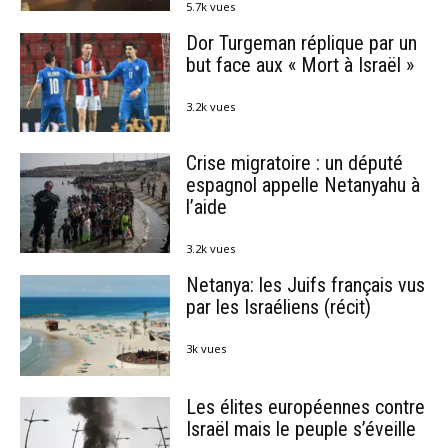
5.7k vues
Dor Turgeman réplique par un
but face aux « Mort à Israël »
3.2k vues
Crise migratoire : un député
espagnol appelle Netanyahu à
l’aide
3.2k vues
Netanya: les Juifs français vus
par les Israéliens (récit)
3k vues
Les élites européennes contre
Israël mais le peuple s’éveille