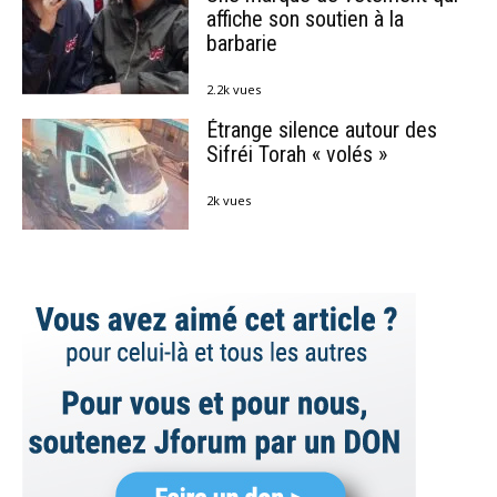
affiche son soutien à la
barbarie
2.2k vues
Étrange silence autour des
Sifréi Torah « volés »
2k vues