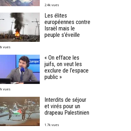
2.4k vues
Les élites
européennes contre
Israël mais le
peuple s’éveille
2k vues
« On efface les
juifs, on veut les
exclure de l’espace
public »
7k vues
Interdits de séjour
et virés pour un
drapeau Palestinien
1.7k vues