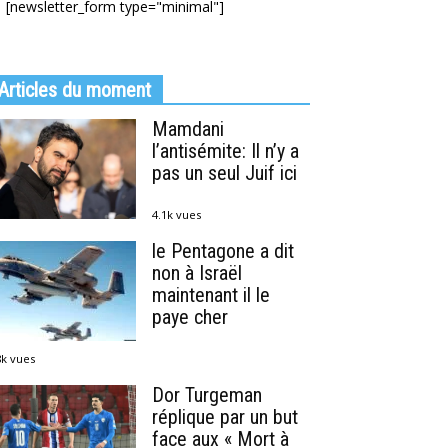
[newsletter_form type="minimal"]
Articles du moment
Mamdani
l’antisémite: Il n’y a
pas un seul Juif ici
4.1k vues
le Pentagone a dit
non à Israël
maintenant il le
paye cher
8k vues
Dor Turgeman
réplique par un but
face aux « Mort à