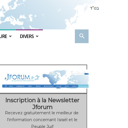
URE
DIVERS
Inscription à la Newsletter
Jforum
Recevez gratuitement le meilleur de
l'information concernant Israël et le
Peuple Juif