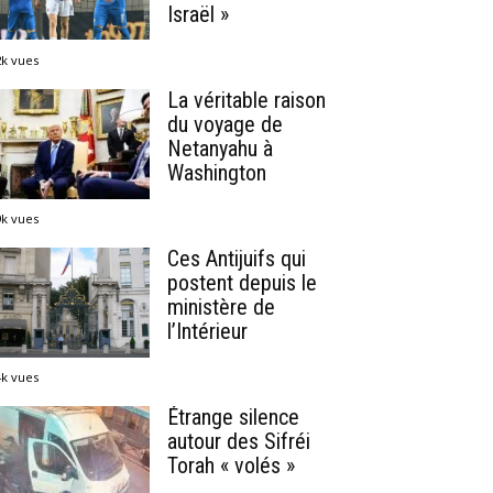
Israël »
2k vues
La véritable raison
du voyage de
Netanyahu à
Washington
9k vues
Ces Antijuifs qui
postent depuis le
ministère de
l’Intérieur
4k vues
Étrange silence
autour des Sifréi
Torah « volés »