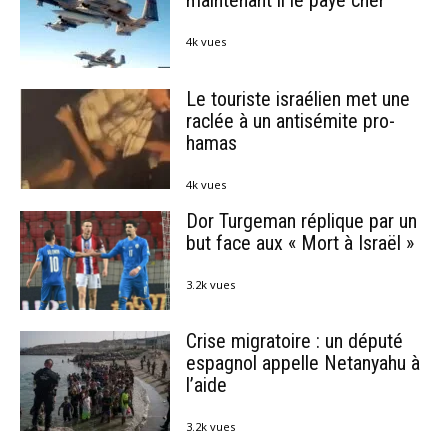
maintenant il le paye cher
4k vues
Le touriste israélien met une
raclée à un antisémite pro-
hamas
4k vues
Dor Turgeman réplique par un
but face aux « Mort à Israël »
3.2k vues
Crise migratoire : un député
espagnol appelle Netanyahu à
l’aide
3.2k vues