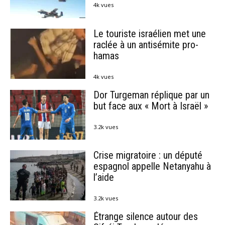
4k vues
Le touriste israélien met une
raclée à un antisémite pro-
hamas
4k vues
Dor Turgeman réplique par un
but face aux « Mort à Israël »
3.2k vues
Crise migratoire : un député
espagnol appelle Netanyahu à
l’aide
3.2k vues
Étrange silence autour des