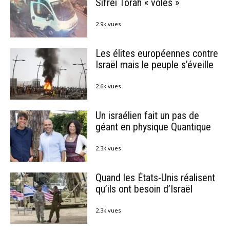
Sifréi Torah « volés »
2.9k vues
Les élites européennes contre
Israël mais le peuple s’éveille
2.6k vues
Un israélien fait un pas de
géant en physique Quantique
2.3k vues
Quand les États-Unis réalisent
qu’ils ont besoin d’Israël
2.3k vues