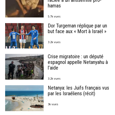
raclée à un antisémite pro-
hamas
5.7k vues
Dor Turgeman réplique par un
but face aux « Mort à Israël »
3.2k vues
Crise migratoire : un député
espagnol appelle Netanyahu à
l’aide
3.2k vues
Netanya: les Juifs français vus
par les Israéliens (récit)
3k vues