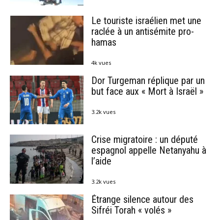
Le touriste israélien met une
raclée à un antisémite pro-
hamas
4k vues
Dor Turgeman réplique par un
but face aux « Mort à Israël »
3.2k vues
Crise migratoire : un député
espagnol appelle Netanyahu à
l’aide
3.2k vues
Étrange silence autour des
Sifréi Torah « volés »