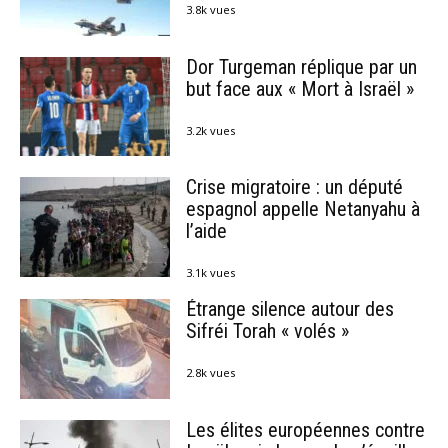
3.8k vues
Dor Turgeman réplique par un
but face aux « Mort à Israël »
3.2k vues
Crise migratoire : un député
espagnol appelle Netanyahu à
l’aide
3.1k vues
Étrange silence autour des
Sifréi Torah « volés »
2.8k vues
Les élites européennes contre