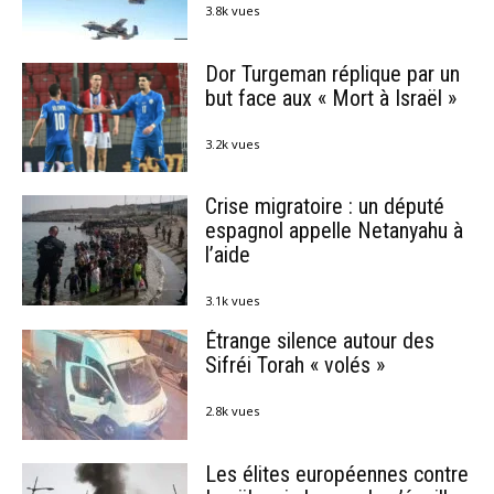
3.8k vues
Dor Turgeman réplique par un
but face aux « Mort à Israël »
3.2k vues
Crise migratoire : un député
espagnol appelle Netanyahu à
l’aide
3.1k vues
Étrange silence autour des
Sifréi Torah « volés »
2.8k vues
Les élites européennes contre