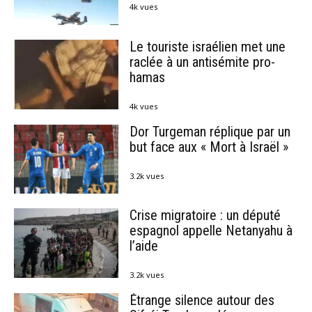
4k vues
Le touriste israélien met une
raclée à un antisémite pro-
hamas
4k vues
Dor Turgeman réplique par un
but face aux « Mort à Israël »
3.2k vues
Crise migratoire : un député
espagnol appelle Netanyahu à
l’aide
3.2k vues
Étrange silence autour des