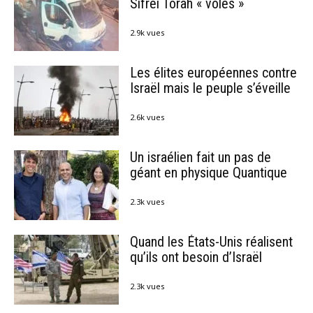
Sifréi Torah « volés »
2.9k vues
Les élites européennes contre
Israël mais le peuple s’éveille
2.6k vues
Un israélien fait un pas de
géant en physique Quantique
2.3k vues
Quand les États-Unis réalisent
qu’ils ont besoin d’Israël
2.3k vues