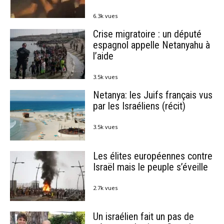
6.3k vues
Crise migratoire : un député
espagnol appelle Netanyahu à
l’aide
3.5k vues
Netanya: les Juifs français vus
par les Israéliens (récit)
3.5k vues
Les élites européennes contre
Israël mais le peuple s’éveille
2.7k vues
Un israélien fait un pas de