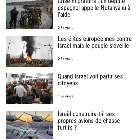
Crise migratoire : un député
espagnol appelle Netanyahu à
l’aide
2.8k vues
Les élites européennes contre
Israël mais le peuple s’éveille
2.5k vues
Quand Israël voit partir ses
citoyens
1.9k vues
Israël construira-t-il ses
propres avions de chasse
furtifs ?