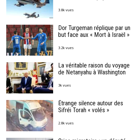
3.8k vues
Dor Turgeman réplique par un
but face aux « Mort à Israël »
3.2k vues
La véritable raison du voyage
de Netanyahu à Washington
3k vues
Étrange silence autour des
Sifréi Torah « volés »
2.8k vues