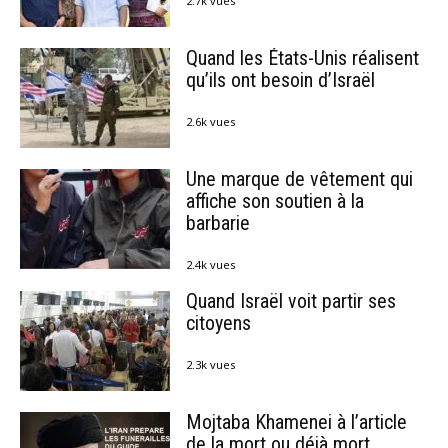
2.7k vues
Quand les États-Unis réalisent
qu’ils ont besoin d’Israël
2.6k vues
Une marque de vêtement qui
affiche son soutien à la
barbarie
2.4k vues
Quand Israël voit partir ses
citoyens
2.3k vues
Mojtaba Khamenei à l’article
de la mort ou déjà mort