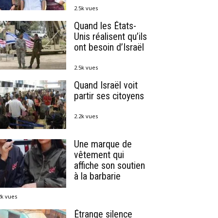
2.5k vues
Quand les États-
Unis réalisent qu’ils
ont besoin d’Israël
2.5k vues
Quand Israël voit
partir ses citoyens
2.2k vues
Une marque de
vêtement qui
affiche son soutien
à la barbarie
2k vues
Étrange silence