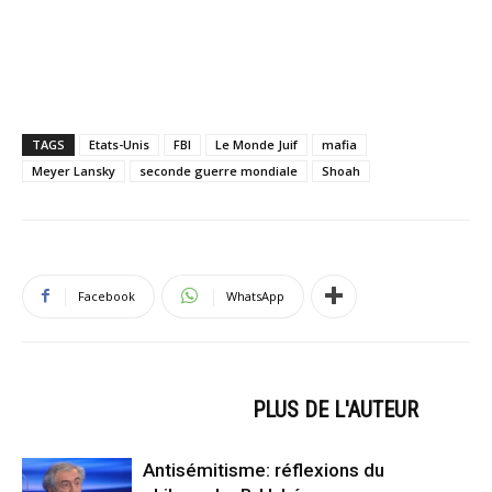
TAGS
Etats-Unis
FBI
Le Monde Juif
mafia
Meyer Lansky
seconde guerre mondiale
Shoah
Facebook
WhatsApp
ARTICLES CONNEXES
PLUS DE L'AUTEUR
Antisémitisme: réflexions du