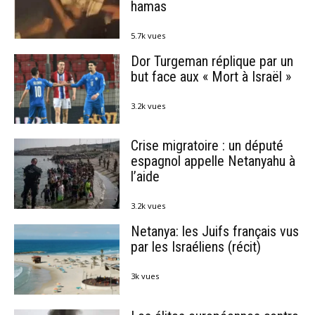
hamas
5.7k vues
Dor Turgeman réplique par un
but face aux « Mort à Israël »
3.2k vues
Crise migratoire : un député
espagnol appelle Netanyahu à
l’aide
3.2k vues
Netanya: les Juifs français vus
par les Israéliens (récit)
3k vues