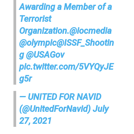
Awarding a Member of a
Terrorist
Organization.
@iocmedia
@olympic
@ISSF_Shootin
g
@USAGov
pic.twitter.com/5VYQyJE
g5r
— UNITED FOR NAVID
(@UnitedForNavid)
July
27, 2021