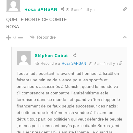
Rosa SAHSAN
5 années il y a
QUELLE HONTE CE COMITE
ROSA
Répondre
0
Stéphan Cobut
Répondre à
Rosa SAHSAN
5 années il y a
Tout à fait ; pourtant ils avaient fait honneur à Israël en
faisant une minute de silence pour les sportifs et
entraineurs assassinés à Munich ; quand le monde va
t’il comprendre et combattre l’ antisémitisme et le
terrorisme dans ce monde . et quand va ‘ton stopper le
financement de ce faux peuple successeur des nazis ;
et cette europe le 4 ième reish vendue à l’ islam ,on
détruit tout parti ou politicien qui veut défendre le peuple
; et nos politiciens sont payés par le diable Sorros ,ami
du 1 ier président US islamiste Obama , à quand la