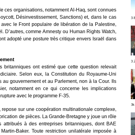
s de ces organisations, notamment Al-Haq, sont connues
ycott, Désinvestissement, Sanctions) et, dans le cas
3.
vec le Front populaire de libération de la Palestine,
sraël. D’autres, comme Amnesty ou Human Rights Watch,
ont adopté une posture très critique envers Israël dans
nement
3.
 britanniques ont estimé que cette question relevait
udiciaire. Selon eux, la Constitution du Royaume-Uni
ons au gouvernement et au Parlement, non à la Cour. Ils
ssier, notamment en ce qui concerne les implications
e rupture avec le programme F-35.
3k
 repose sur une coopération multinationale complexe,
brication de pièces. La Grande-Bretagne y joue un rôle
s attribués à des entreprises britanniques, dont BAE
artin-Baker. Toute restriction unilatérale imposée à