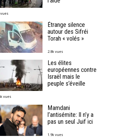
l’aide
 vues
Étrange silence
autour des Sifréi
Torah « volés »
2.8k vues
Les élites
européennes contre
Israël mais le
peuple s’éveille
5k vues
Mamdani
l’antisémite: Il n’y a
pas un seul Juif ici
1.9k vues