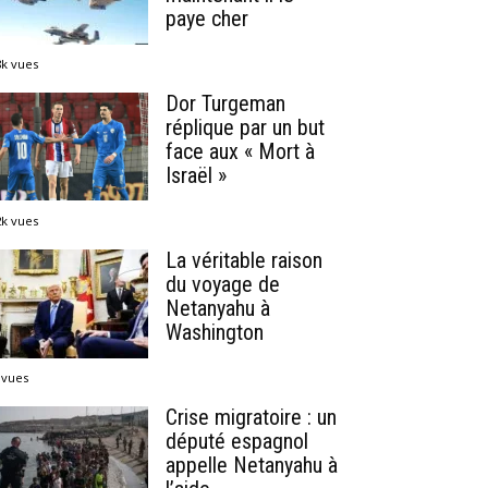
paye cher
8k vues
Dor Turgeman
réplique par un but
face aux « Mort à
Israël »
2k vues
La véritable raison
du voyage de
Netanyahu à
Washington
 vues
Crise migratoire : un
député espagnol
appelle Netanyahu à