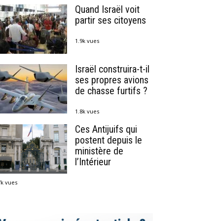
Quand Israël voit
partir ses citoyens
1.9k vues
Israël construira-t-il
ses propres avions
de chasse furtifs ?
1.8k vues
Ces Antijuifs qui
postent depuis le
ministère de
l’Intérieur
7k vues