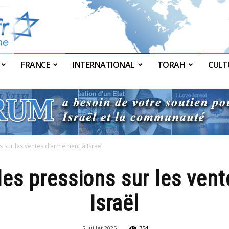
FRANCE
INTERNATIONAL
TORAH
CULT
JForum
s sur les ventes d’armement à Israël
 les pressions sur les ven
Israël
2 juillet 2025
754