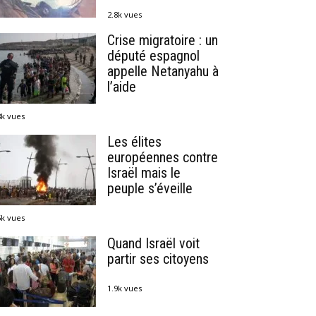
2.8k vues
Crise migratoire : un
député espagnol
appelle Netanyahu à
l’aide
8k vues
Les élites
européennes contre
Israël mais le
peuple s’éveille
5k vues
Quand Israël voit
partir ses citoyens
1.9k vues