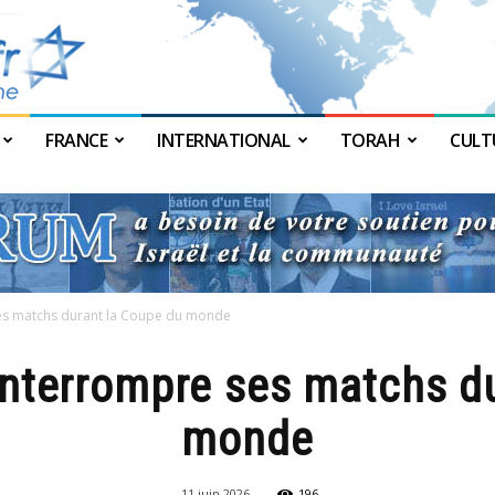
FRANCE
INTERNATIONAL
TORAH
CULT
JForum
ses matchs durant la Coupe du monde
interrompre ses matchs d
monde
11 juin 2026
196