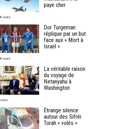
paye cher
8k vues
Dor Turgeman
réplique par un but
face aux « Mort à
Israël »
2k vues
La véritable raison
du voyage de
Netanyahu à
Washington
 vues
Étrange silence
autour des Sifréi
Torah « volés »