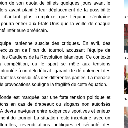
sion de son quota de billets quelques jours avant le
ters ayant planifié leur déplacement de la possibilité
t d’autant plus complexe que l’équipe s’entraîne
3.
 pourra entrer aux États-Unis que la veille de chaque
té intérieure américain.
quipe iranienne suscite des critiques. En avril, des
xclusion de l’Iran du tournoi, accusant l’équipe de
s les Gardiens de la Révolution islamique. Ce contexte
3.
a compétition, où le sport se mêle aux tensions
onfrontée à un défi délicat : garantir le déroulement des
ant les sensibilités des différentes parties. La menace
 provocations souligne la fragilité de cette équation.
Monde est marquée par une forte tension politique et
3k
atchs en cas de drapeaux ou slogans non autorisés
IFA devra naviguer entre exigences sportives et enjeux
ent du tournoi. La situation reste incertaine, avec un
lturelles, revendications politiques et sécurité des