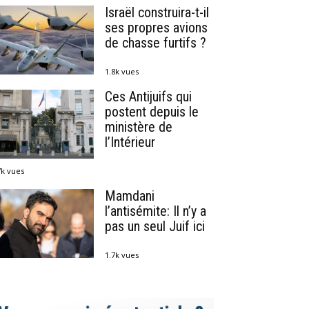
Israël construira-t-il
ses propres avions
de chasse furtifs ?
1.8k vues
Ces Antijuifs qui
postent depuis le
ministère de
l’Intérieur
7k vues
Mamdani
l’antisémite: Il n’y a
pas un seul Juif ici
1.7k vues