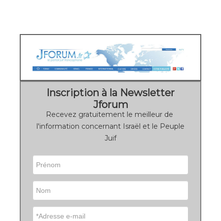
Inscription à la Newsletter
Jforum
Recevez gratuitement le meilleur de
l'information concernant Israël et le Peuple
Juif