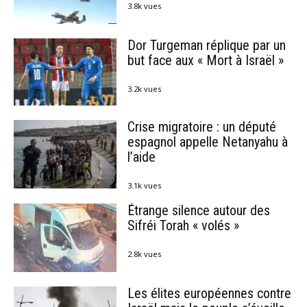
3.8k vues
Dor Turgeman réplique par un
but face aux « Mort à Israël »
3.2k vues
Crise migratoire : un député
espagnol appelle Netanyahu à
l’aide
3.1k vues
Étrange silence autour des
Sifréi Torah « volés »
2.8k vues
Les élites européennes contre