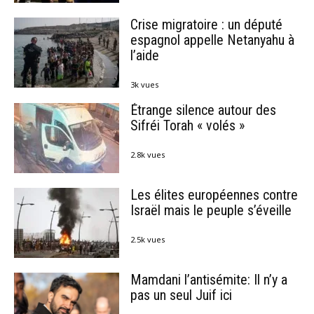
Crise migratoire : un député
espagnol appelle Netanyahu à
l’aide
3k vues
Étrange silence autour des
Sifréi Torah « volés »
2.8k vues
Les élites européennes contre
Israël mais le peuple s’éveille
2.5k vues
Mamdani l’antisémite: Il n’y a
pas un seul Juif ici