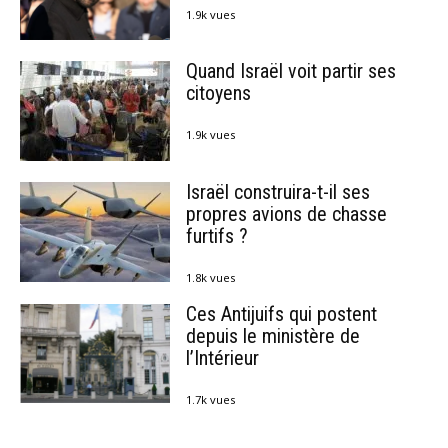
1.9k vues
Quand Israël voit partir ses
citoyens
1.9k vues
Israël construira-t-il ses
propres avions de chasse
furtifs ?
1.8k vues
Ces Antijuifs qui postent
depuis le ministère de
l’Intérieur
1.7k vues