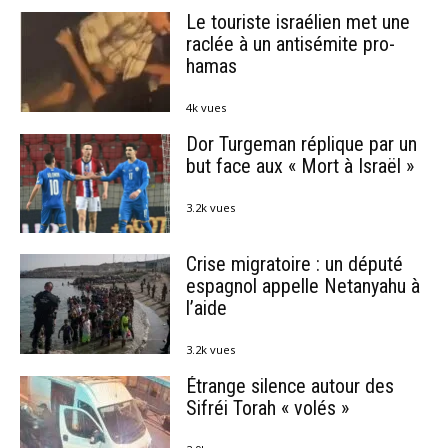
Le touriste israélien met une
raclée à un antisémite pro-
hamas
4k vues
Dor Turgeman réplique par un
but face aux « Mort à Israël »
3.2k vues
Crise migratoire : un député
espagnol appelle Netanyahu à
l’aide
3.2k vues
Étrange silence autour des
Sifréi Torah « volés »