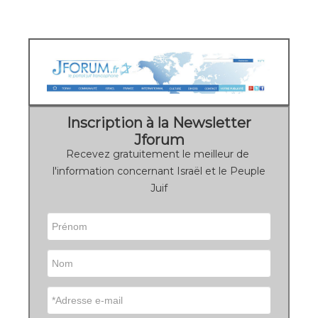
Inscription à la Newsletter
Jforum
Recevez gratuitement le meilleur de
l'information concernant Israël et le Peuple
Juif