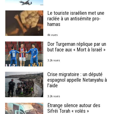
Le touriste israélien met une
raclée à un antisémite pro-
hamas
4k vues
Dor Turgeman réplique par un
but face aux « Mort à Israël »
3.2k vues
Crise migratoire : un député
espagnol appelle Netanyahu à
l’aide
3.2k vues
Étrange silence autour des
Sifréi Torah « volés »