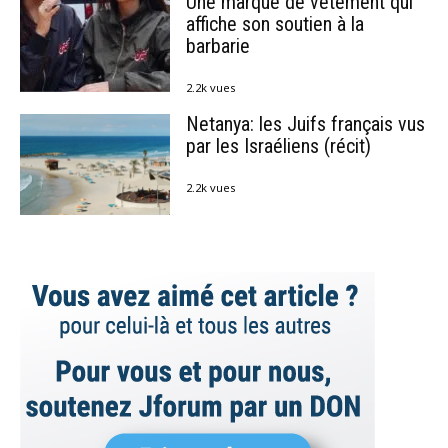
Une marque de vêtement qui
affiche son soutien à la
barbarie
2.2k vues
Netanya: les Juifs français vus
par les Israéliens (récit)
2.2k vues