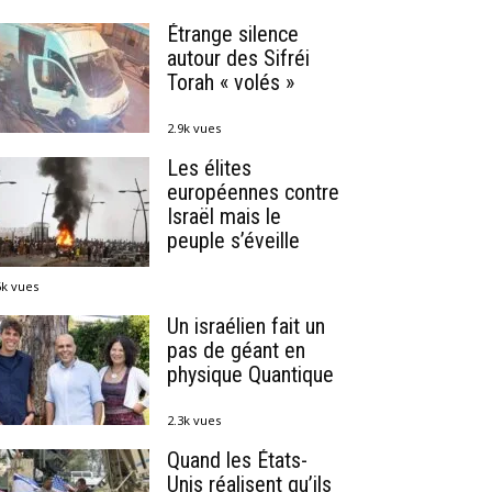
Étrange silence
autour des Sifréi
Torah « volés »
2.9k vues
Les élites
européennes contre
Israël mais le
peuple s’éveille
6k vues
Un israélien fait un
pas de géant en
physique Quantique
2.3k vues
Quand les États-
Unis réalisent qu’ils