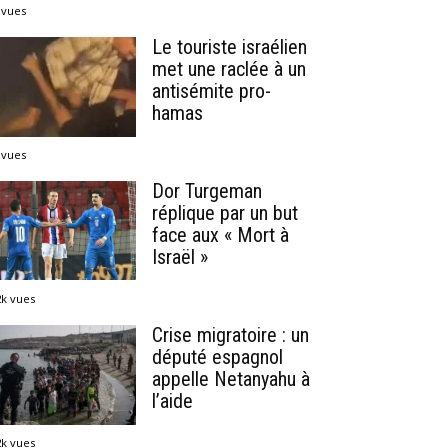
 vues
Le touriste israélien
met une raclée à un
antisémite pro-
hamas
 vues
Dor Turgeman
réplique par un but
face aux « Mort à
Israël »
2k vues
Crise migratoire : un
député espagnol
appelle Netanyahu à
l’aide
2k vues