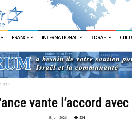
FRANCE
INTERNATIONAL
TORAH
CULT
JForum
 l’Iran
Vance vante l’accord avec l
18 juin 2026
234