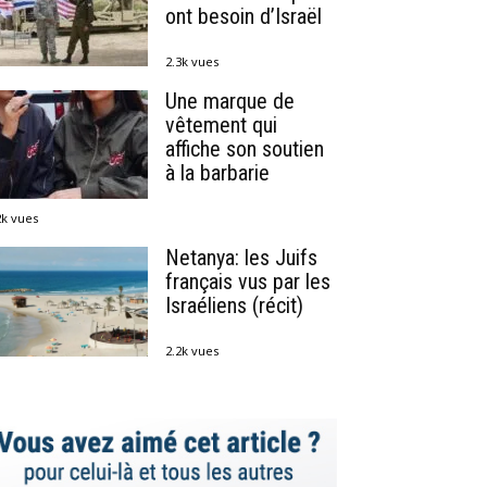
ont besoin d’Israël
2.3k vues
Une marque de
vêtement qui
affiche son soutien
à la barbarie
2k vues
Netanya: les Juifs
français vus par les
Israéliens (récit)
2.2k vues