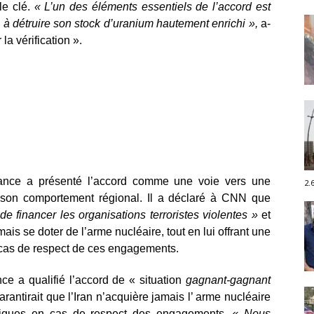
le clé.
« L’un des éléments essentiels de l’accord est
an à détruire son stock d’uranium hautement enrichi »,
a-
 la vérification ».
Vance a présenté l’accord comme une voie vers une
2.
ait son comportement régional. Il a déclaré à CNN que
de financer les organisations terroristes violentes »
et
ais se doter de l’arme nucléaire, tout en lui offrant une
 cas de respect de ces engagements.
e a qualifié l’accord de « situation
gagnant-gagnant
garantirait que l’Iran n’acquière jamais l’ arme nucléaire
miques en cas de respect des engagements.
« Nous