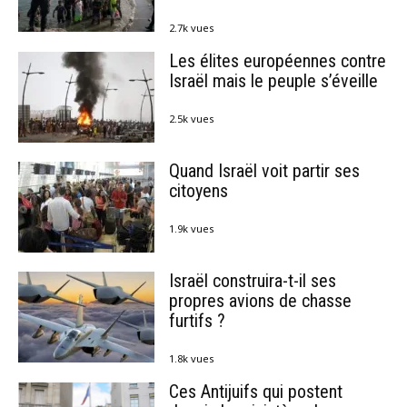
2.7k vues
Les élites européennes contre
Israël mais le peuple s’éveille
2.5k vues
Quand Israël voit partir ses
citoyens
1.9k vues
Israël construira-t-il ses
propres avions de chasse
furtifs ?
1.8k vues
Ces Antijuifs qui postent