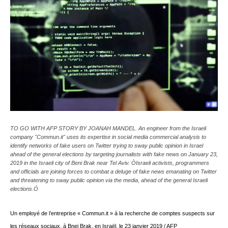
TO GO WITH AFP STORY BY JOANAH MANDEL. An engineer from the Israeli
company "Commun.it" uses its expertise in social media commercial analysis to
identify networks of fake users on Twitter trying to sway public opinion in Israel
ahead of the general elections by targeting journalists with fake news on January 23,
2019 in the Israeli city of Beni Brak near Tel Aviv. ÒIsraeli activists, programmers
and officials are joining forces to combat a deluge of fake news emanating on Twitter
and threatening to sway public opinion via the media, ahead of the general Israeli
elections.Ó
Un employé de l’entreprise « Commun.it » à la recherche de comptes suspects sur
les réseaux sociaux, à Bnei Brak, en Israël, le 23 janvier 2019 / AFP