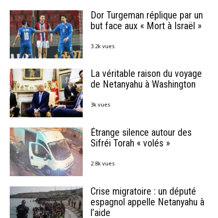
Dor Turgeman réplique par un
but face aux « Mort à Israël »
3.2k vues
La véritable raison du voyage
de Netanyahu à Washington
3k vues
Étrange silence autour des
Sifréi Torah « volés »
2.8k vues
Crise migratoire : un député
espagnol appelle Netanyahu à
l’aide