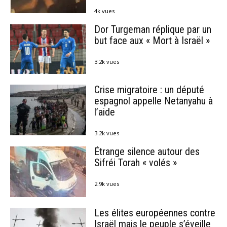
4k vues
Dor Turgeman réplique par un
but face aux « Mort à Israël »
3.2k vues
Crise migratoire : un député
espagnol appelle Netanyahu à
l’aide
3.2k vues
Étrange silence autour des
Sifréi Torah « volés »
2.9k vues
Les élites européennes contre
Israël mais le peuple s’éveille