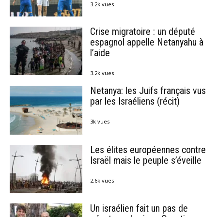
3.2k vues
Crise migratoire : un député
espagnol appelle Netanyahu à
l’aide
3.2k vues
Netanya: les Juifs français vus
par les Israéliens (récit)
3k vues
Les élites européennes contre
Israël mais le peuple s’éveille
2.6k vues
Un israélien fait un pas de