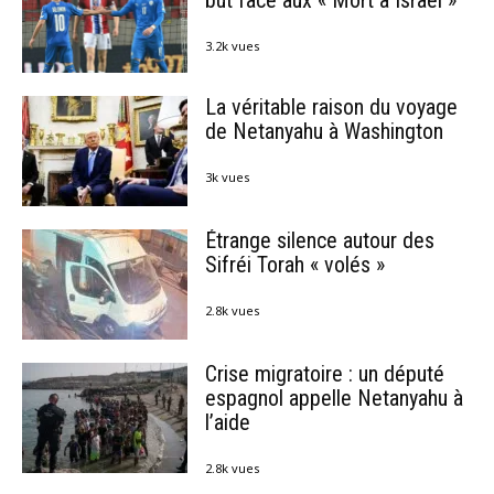
3.2k vues
La véritable raison du voyage
de Netanyahu à Washington
3k vues
Étrange silence autour des
Sifréi Torah « volés »
2.8k vues
Crise migratoire : un député
espagnol appelle Netanyahu à
l’aide
2.8k vues