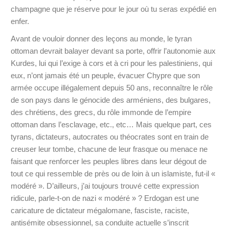
champagne que je réserve pour le jour où tu seras expédié en
enfer.
Avant de vouloir donner des leçons au monde, le tyran
ottoman devrait balayer devant sa porte, offrir l’autonomie aux
Kurdes, lui qui l’exige à cors et à cri pour les palestiniens, qui
eux, n’ont jamais été un peuple, évacuer Chypre que son
armée occupe illégalement depuis 50 ans, reconnaître le rôle
de son pays dans le génocide des arméniens, des bulgares,
des chrétiens, des grecs, du rôle immonde de l’empire
ottoman dans l’esclavage, etc., etc… Mais quelque part, ces
tyrans, dictateurs, autocrates ou théocrates sont en train de
creuser leur tombe, chacune de leur frasque ou menace ne
faisant que renforcer les peuples libres dans leur dégout de
tout ce qui ressemble de près ou de loin à un islamiste, fut-il «
modéré ». D’ailleurs, j’ai toujours trouvé cette expression
ridicule, parle-t-on de nazi « modéré » ? Erdogan est une
caricature de dictateur mégalomane, fasciste, raciste,
antisémite obsessionnel, sa conduite actuelle s’inscrit