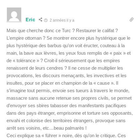
Eric
2 années il y a
Mais que cherche donc ce Turc ? Restaurer le califat ?
L’empire ottoman ? Se montrer encore plus hystérique que le
plus hystérique des barbus qu’on voit éructer, couteau à la
main, la bave aux lèvres, les yeux fous remplis de « paix » et
de « tolérance » ? Croit-il sérieusement que les empires
renaissent de leurs cendres ? Il ne cesse de multiplier les
provocations, les discours menaçants, les invectives et les
insultes, pour se placer en champion de la « cause ». Il
s’imagine tout permis, envoie ses tueurs à travers le monde,
massacre sans aucune retenue ses propres civils, se permet
d’envoyer ses sbires tabasser des manifestants pacifiques
dans des pays étranger, emprisonne et torture ses opposants,
envahi et colonise des territoires étrangers, provoque sans
arrêt ses voisins, etc…beau palmarès !
Ceci explique sa « führer » noire, dès qu’on le critique. Ces