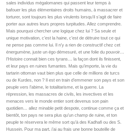
sales individus mégalomanes qui passent leur temps à
bafouer les plus élémentaires droits humains, à massacrer et
torturer, sont toujours les plus virulents lorsqu’il s’agit de faire
porter aux autres leurs propres turpitudes. Allez comprendre.
Mais pourquoi chercher une logique chez lui ? Sa seule et
unique motivation, c’est la haine, c’est de détruire tout ce qui
ne pense pas comme lui. Il n’y a rien de constructif chez cet
énergumène, juste un égo démesuré, et une folie du pouvoir…
l’Histoire connait bien ces tyrans… la façon dont ils finissent,
et leur pays en ruines fumantes. Mais qu’importe, la vie du
tartarin ottoman vaut bien plus que celle de millions de turcs
ou de Kurdes, non ? Il est en train d’emmener son pays et son
peuple vers l’abime, le totalitarisme, et la guerre. La
répression, les massacres de civils, les invectives et les
menaces vers le monde entier sont devenus son pain
quotidien… allez minable petit despote, continue comme ça et
bientôt, ton pays ne sera plus qu’un champ de ruine, et ton
peuple te réservera le même sort qu’à des Kadhafi ou des S.
Hussein. Pour ma part, j’ai au frais une bonne bouteille de