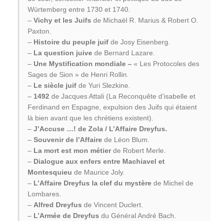
Würtemberg entre 1730 et 1740.
–
Vichy et les Juifs
de Michaël R. Marius & Robert O.
Paxton.
–
Histoire du peuple juif
de Josy Eisenberg.
–
La question juive
de Bernard Lazare.
–
Une Mystification mondiale –
« Les Protocoles des
Sages de Sion » de Henri Rollin.
–
Le siècle juif
de Yuri Slezkine.
–
1492
de Jacques Attali (La Reconquête d’isabelle et
Ferdinand en Espagne, expulsion des Juifs qui étaient
là bien avant que les chrétiens existent).
–
J’Accuse …! de Zola / L’Affaire Dreyfus.
–
Souvenir de l’Affaire
de Léon Blum.
–
La mort est mon métier
de Robert Merle.
–
Dialogue aux enfers entre Machiavel et
Montesquieu
de Maurice Joly.
–
L’Affaire Dreyfus la clef du mystère
de Michel de
Lombares.
–
Alfred Dreyfus
de Vincent Duclert.
–
L’Armée de Dreyfus
du Général André Bach.