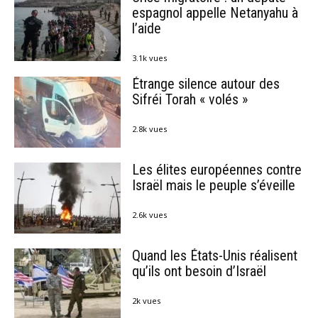
espagnol appelle Netanyahu à
l’aide
3.1k vues
Étrange silence autour des
Sifréi Torah « volés »
2.8k vues
Les élites européennes contre
Israël mais le peuple s’éveille
2.6k vues
Quand les États-Unis réalisent
qu’ils ont besoin d’Israël
2k vues