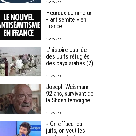
1.2k vues
Heureux comme un
« antisémite » en
France
1.2k vues
L’histoire oubliée
des Juifs réfugiés
des pays arabes (2)
1.1k vues
Joseph Weismann,
92 ans, survivant de
la Shoah témoigne
1.1k vues
« On efface les
juifs, on veut les