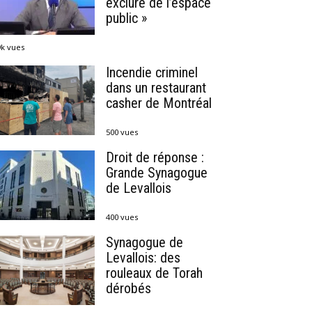
exclure de l’espace
public »
9k vues
Incendie criminel
dans un restaurant
casher de Montréal
500 vues
Droit de réponse :
Grande Synagogue
de Levallois
400 vues
Synagogue de
Levallois: des
rouleaux de Torah
dérobés