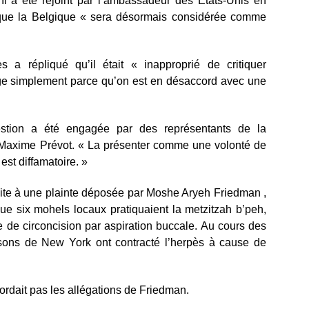
 Il a été rejoint par l’ambassadeur des États-Unis en
X que la Belgique « sera désormais considérée comme
s a répliqué qu’il était « inapproprié de critiquer
age simplement parce qu’on est en désaccord avec une
stion a été engagée par des représentants de la
Maxime Prévot. « La présenter comme une volonté de
 est diffamatoire. »
suite à une plainte déposée par Moshe Aryeh Friedman ,
que six mohels locaux pratiquaient la metzitzah b’peh,
e de circoncision par aspiration buccale. Au cours des
ssons de New York ont ​​contracté l’herpès à cause de
bordait pas les allégations de Friedman.