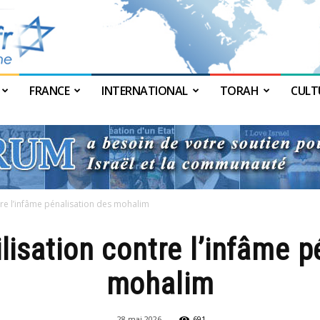
FRANCE
INTERNATIONAL
TORAH
CULT
JForum
tre l’infâme pénalisation des mohalim
lisation contre l’infâme p
mohalim
28 mai 2026
691