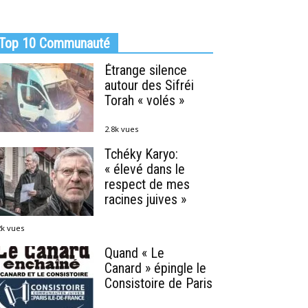
Top 10 Communauté
Étrange silence
autour des Sifréi
Torah « volés »
2.8k vues
Tchéky Karyo:
« élevé dans le
respect de mes
racines juives »
2k vues
Quand « Le
Canard » épingle le
Consistoire de Paris