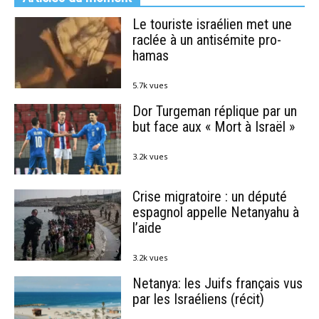
Le touriste israélien met une
raclée à un antisémite pro-
hamas
5.7k vues
Dor Turgeman réplique par un
but face aux « Mort à Israël »
3.2k vues
Crise migratoire : un député
espagnol appelle Netanyahu à
l’aide
3.2k vues
Netanya: les Juifs français vus
par les Israéliens (récit)