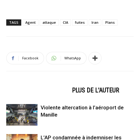
TAGS
Agent
attaque
CIA
fuites
Iran
Plans
Facebook
WhatsApp
ARTICLES CONNEXES
PLUS DE L'AUTEUR
Violente altercation à l’aéroport de
Manille
L’AP condamnée à indemniser les