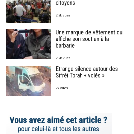
citoyens
2.2k vues
Une marque de vêtement qui
affiche son soutien à la
barbarie
2.2k vues
Étrange silence autour des
Sifréi Torah « volés »
2k vues