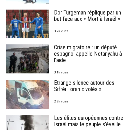
Dor Turgeman réplique par un
but face aux « Mort à Israël »
3.2k vues
Crise migratoire : un député
espagnol appelle Netanyahu à
l’aide
3.1k vues
Étrange silence autour des
Sifréi Torah « volés »
2.8k vues
Les élites européennes contre
Israël mais le peuple s’éveille