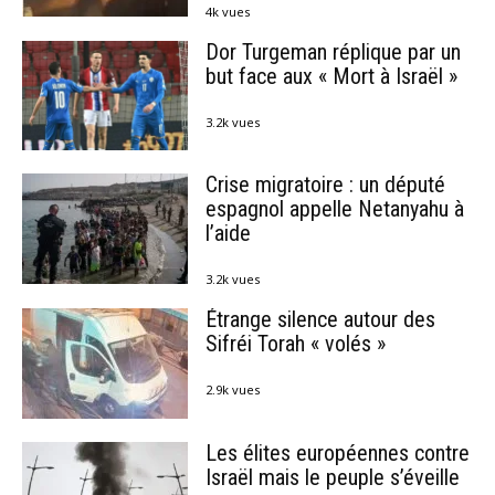
4k vues
Dor Turgeman réplique par un
but face aux « Mort à Israël »
3.2k vues
Crise migratoire : un député
espagnol appelle Netanyahu à
l’aide
3.2k vues
Étrange silence autour des
Sifréi Torah « volés »
2.9k vues
Les élites européennes contre
Israël mais le peuple s’éveille