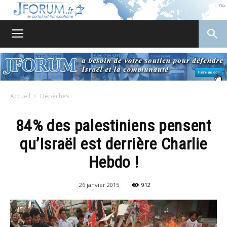
JForum
Accueil
Dépêches
84% des palestiniens pensent
qu’Israël est derrière Charlie
Hebdo !
26 janvier 2015
912