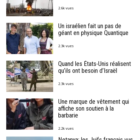
2.6k vues
Un israélien fait un pas de
géant en physique Quantique
2.3k vues
Quand les États-Unis réalisent
qu’ils ont besoin d’Israël
2.3k vues
Une marque de vêtement qui
affiche son soutien à la
barbarie
2.2k vues
Netanya: les Juifs français vus