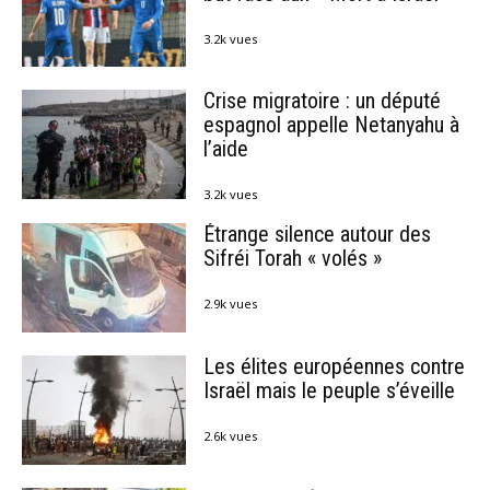
3.2k vues
Crise migratoire : un député
espagnol appelle Netanyahu à
l’aide
3.2k vues
Étrange silence autour des
Sifréi Torah « volés »
2.9k vues
Les élites européennes contre
Israël mais le peuple s’éveille
2.6k vues