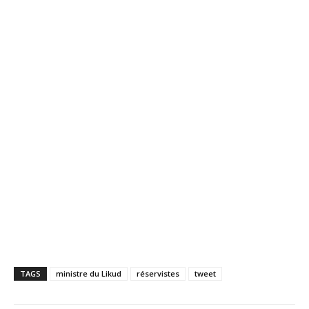
TAGS
ministre du Likud
réservistes
tweet