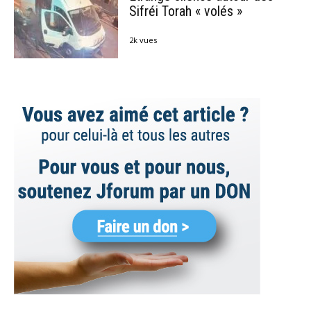
Sifréi Torah « volés »
2k vues