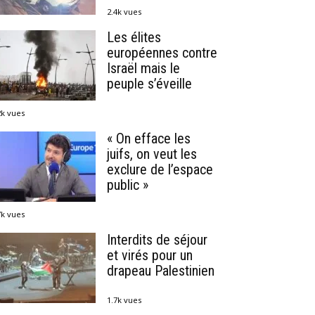
2.4k vues
Les élites
européennes contre
Israël mais le
peuple s’éveille
2k vues
« On efface les
juifs, on veut les
exclure de l’espace
public »
7k vues
Interdits de séjour
et virés pour un
drapeau Palestinien
1.7k vues