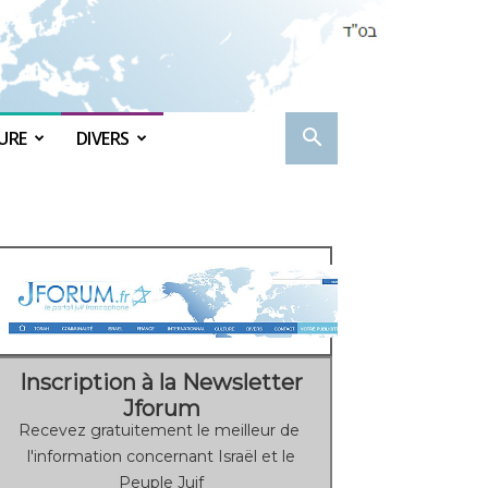
URE
DIVERS
Inscription à la Newsletter
Jforum
Recevez gratuitement le meilleur de
l'information concernant Israël et le
Peuple Juif