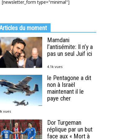
[newsletter_form type="minimal"]
Articles du moment
Mamdani
l’antisémite: Il n’y a
pas un seul Juif ici
4.1k vues
le Pentagone a dit
non à Israël
maintenant il le
paye cher
8k vues
Dor Turgeman
réplique par un but
face aux « Mort à