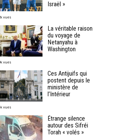
Israël »
2k vues
La véritable raison
du voyage de
Netanyahu à
Washington
9k vues
Ces Antijuifs qui
postent depuis le
ministère de
l’Intérieur
4k vues
Étrange silence
autour des Sifréi
Torah « volés »